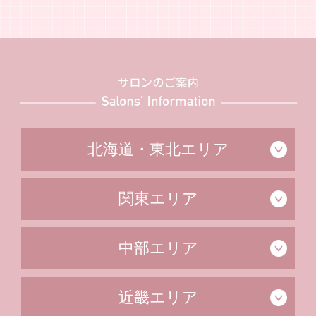
北海道・東北エリア
関東エリア
中部エリア
近畿エリア